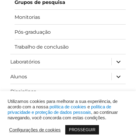
Grupos de pesquisa
Monitorias
Pós-graduação
Trabalho de conclusão
expandir
Laboratórios
submen
expandir
Alunos
submen
Disciplinas
Utilizamos cookies para melhorar a sua experiência, de
Contato
acordo com a nossa
política de cookies
e
política de
privacidade e proteção de dados pessoais
, ao continuar
navegando, você concorda com estas condições.
Curso de Psicologia da FACCAT.
Orgulhosamente
Configurações de cookies
PROSSEGUIR
desenvolvido com WordPress