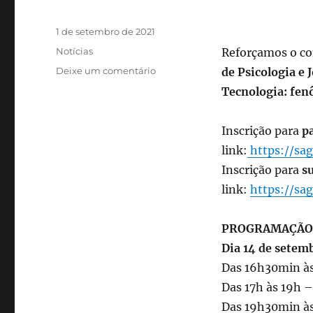
Publicado
1 de setembro de 2021
em
Categorias
Notícias
Reforçamos o co
em
Deixe um comentário
de Psicologia e
XIX
Tecnologia: fe
Jornada
Científica
do
Inscrição para
p
Curso
link:
https://sa
de
Inscrição para
s
Psicologia
e
link:
https://sa
Jornada
do
PROGRAMAÇÃO
CESEP
Dia 14 de setemb
Das 16h30min às
Das 17h às 19h 
Das 19h30min às