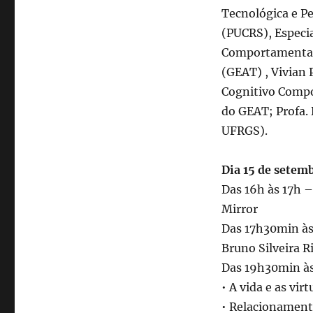
Tecnológica e Pe
(PUCRS), Especia
Comportamentai
(GEAT) , Vivian 
Cognitivo Compo
do GEAT; Profa.
UFRGS).
Dia 15 de setem
Das 16h às 17h –
Mirror
Das 17h30min às
Bruno Silveira R
Das 19h30min à
• A vida e as vir
• Relacionamento