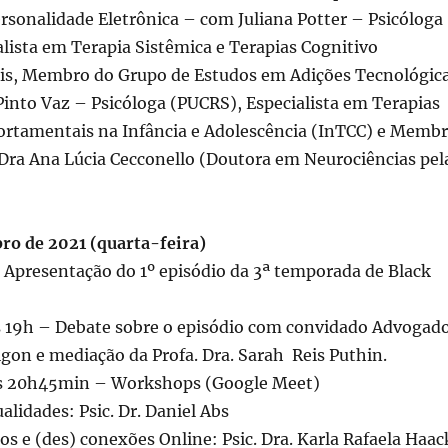
rsonalidade Eletrônica – com Juliana Potter – Psicóloga
lista em Terapia Sistêmica e Terapias Cognitivo
s, Membro do Grupo de Estudos em Adições Tecnológic
Pinto Vaz – Psicóloga (PUCRS), Especialista em Terapias
rtamentais na Infância e Adolescência (InTCC) e Memb
 Dra Ana Lúcia Cecconello (Doutora em Neurociências pel
bro de 2021 (quarta-feira)
 Apresentação do 1º episódio da 3ª temporada de Black
 19h – Debate sobre o episódio com convidado Advogad
igon e mediação da Profa. Dra. Sarah Reis Puthin.
s 20h45min – Workshops (Google Meet)
tualidades: Psic. Dr. Daniel Abs
s e (des) conexões Online: Psic. Dra. Karla Rafaela Haac